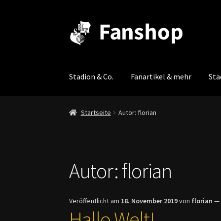
Zur
Zum
Navigation
Inhalt
springen
springen
Stadion & Co.
Fanartikel & mehr
Sta
Startseite
Autor: florian
Autor:
florian
Veröffentlicht am
18. November 2019
von
florian
Hallo Welt!