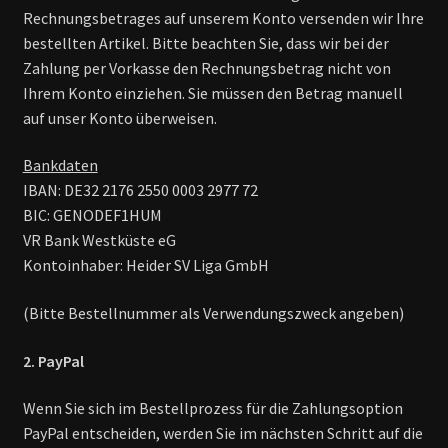
Rechnungsbetrages auf unserem Konto versenden wir Ihre
Widerrufsrecht
bestellten Artikel. Bitte beachten Sie, dass wir bei der
Zahlung per Vorkasse den Rechnungsbetrag nicht von
Datenschutzerklärung
Ihrem Konto einziehen. Sie müssen den Betrag manuell
auf unser Konto überweisen.
AGB
Bankdaten
Impressum
IBAN: DE32 2176 2550 0003 2977 72
BIC: GENODEF1HUM
Mein Konto
VR Bank Westküste eG
Kontoinhaber: Heider SV Liga GmbH
Warenkorb
(Bitte Bestellnummer als Verwendungszweck angeben)
2. PayPal
Wenn Sie sich im Bestellprozess für die Zahlungsoption
PayPal entscheiden, werden Sie im nächsten Schritt auf die