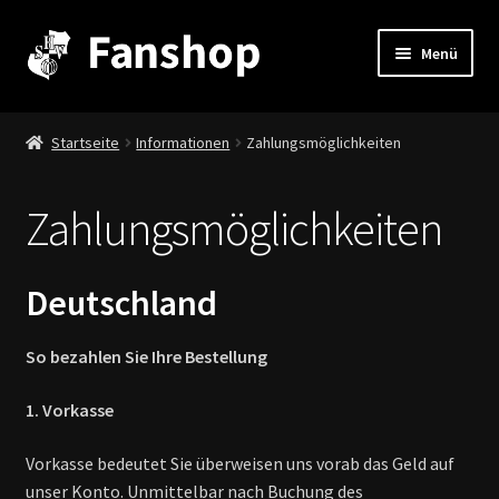
Zur
Zum
Menü
Navigation
Inhalt
springen
springen
Stadion & Co.
Startseite
Informationen
Zahlungsmöglichkeiten
Fanartikel & mehr
Zahlungsmöglichkeiten
Stadionheft
Unterm
Informationen
Deutschland
auskla
Zahlungsmöglichkeiten
So bezahlen Sie Ihre Bestellung
Kontakt
1. Vorkasse
Vorkasse bedeutet Sie überweisen uns vorab das Geld auf
Versandkosten
unser Konto. Unmittelbar nach Buchung des