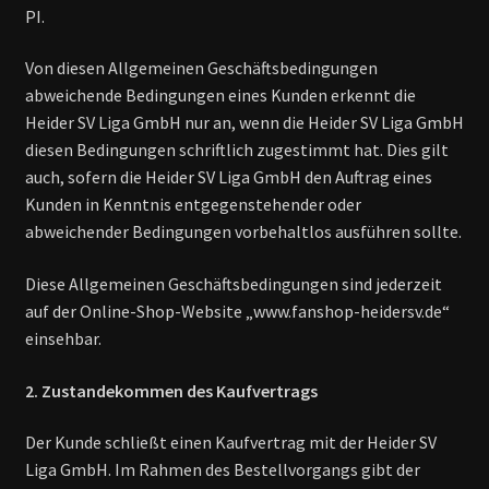
PI.
Widerrufsrecht
Von diesen Allgemeinen Geschäftsbedingungen
Datenschutzerklärung
abweichende Bedingungen eines Kunden erkennt die
Heider SV Liga GmbH nur an, wenn die Heider SV Liga GmbH
AGB
diesen Bedingungen schriftlich zugestimmt hat. Dies gilt
auch, sofern die Heider SV Liga GmbH den Auftrag eines
Impressum
Kunden in Kenntnis entgegenstehender oder
abweichender Bedingungen vorbehaltlos ausführen sollte.
Mein Konto
Diese Allgemeinen Geschäftsbedingungen sind jederzeit
auf der Online-Shop-Website „www.fanshop-heidersv.de“
Warenkorb
einsehbar.
2. Zustandekommen des Kaufvertrags
Der Kunde schließt einen Kaufvertrag mit der Heider SV
Liga GmbH. Im Rahmen des Bestellvorgangs gibt der