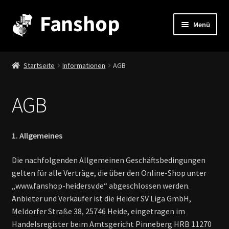
Zur
Zum
Menü
Navigation
Inhalt
springen
springen
Stadion & Co.
Startseite
Informationen
AGB
Fanartikel & mehr
AGB
Stadionheft
Unterm
Informationen
1. Allgemeines
auskla
Zahlungsmöglichkeiten
Die nachfolgenden Allgemeinen Geschäftsbedingungen
gelten für alle Verträge, die über den Online-Shop unter
„www.fanshop-heidersv.de“ abgeschlossen werden.
Kontakt
Anbieter und Verkäufer ist die Heider SV Liga GmbH,
Meldorfer Straße 38, 25746 Heide, eingetragen im
Versandkosten
Handelsregister beim Amtsgericht Pinneberg HRB 11270