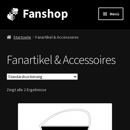
Zur
Zum
Menü
Navigation
Inhalt
springen
springen
Stadion & Co.
Startseite
Fanartikel & Accessoires
Fanartikel & mehr
Fanartikel & Accessoires
Stadionheft
Unterm
Informationen
auskla
Zeigt alle 2 Ergebnisse
Mein Konto
Warenkorb