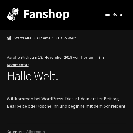
Zur
Zum
Menü
Navigation
Inhalt
springen
springen
Stadion & Co.
Startseite
Allgemein
Hallo Welt!
Fanartikel & mehr
Veröffentlicht am
18. November 2019
von
florian
—
Ein
Stadionheft
Kommentar
Hallo Welt!
Unterm
Informationen
auskla
Mein Konto
Willkommen bei WordPress. Dies ist dein erster Beitrag.
Bearbeite oder lösche ihn und beginne mit dem Schreiben!
Warenkorb
Kategorie:
Allgemein